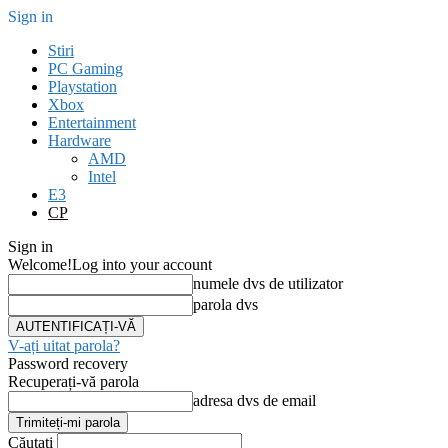
Sign in
Stiri
PC Gaming
Playstation
Xbox
Entertainment
Hardware
AMD
Intel
E3
CP
Sign in
Welcome!
Log into your account
numele dvs de utilizator
parola dvs
V-ați uitat parola?
Password recovery
Recuperați-vă parola
adresa dvs de email
Căutați