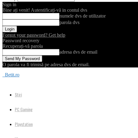
Sign in
Bine ați venit! Autentificați-vă in contul dvs
numele dvs de utilizator
parola dvs
Forgot your password? Get help
Password recovery
Recuperați-vă parola
adresa dvs de email
O parola va fi trimisă pe adresa dvs de email.
Betit.ro
Stiri
PC Gaming
Playstation