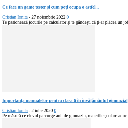
Ce face un game tester și cum poți ocupa o astfel...
Cristian Ionita
-
27 noiembrie 2022
0
Te pasionează jocurile pe calculator și te gândești că ți-ar plăcea un jo
Importanța manualelor pentru clasa 6 în învățământul gimnazial
Cristian Ionita
-
2 iulie 2020
0
Pe măsură ce elevul parcurge anii de gimnaziu, materiile școlare aduc no