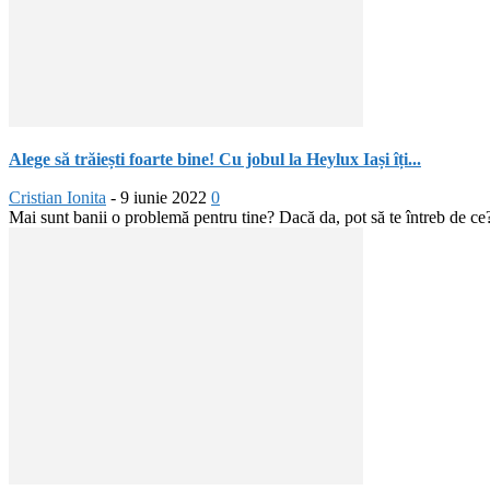
Alege să trăiești foarte bine! Cu jobul la Heylux Iași îți...
Cristian Ionita
-
9 iunie 2022
0
Mai sunt banii o problemă pentru tine? Dacă da, pot să te întreb de ce?