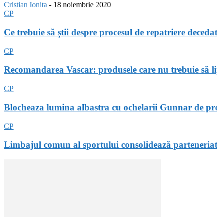
Cristian Ionita
-
18 noiembrie 2020
CP
Ce trebuie să știi despre procesul de repatriere decedat
CP
Recomandarea Vascar: produsele care nu trebuie să l
CP
Blocheaza lumina albastra cu ochelarii Gunnar de pro
CP
Limbajul comun al sportului consolidează parteneriat