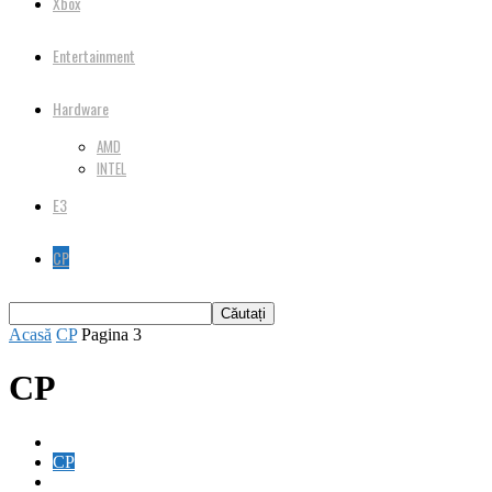
Xbox
Entertainment
Hardware
AMD
INTEL
E3
CP
Acasă
CP
Pagina 3
CP
AMD
CP
E3