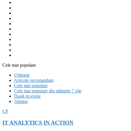
Entertainment
Hardware
Intel
Laptopuri
Microsoft
Mobile
PC Gaming
Playstation
Stiri
Telefoane
Xbox
Cele mai populare
Ultimele
Articole recomandate
Cele mai populare
Cele mai populare din ultimele 7 zile
După recenzie
Aleator
CP
IT ANALYTICS IN ACTION